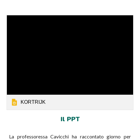
KORTRIJK
Il PPT
La professoressa Cavicchi ha raccontato giorno per