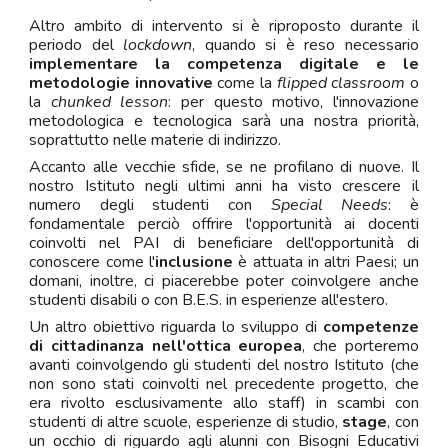
Altro ambito di intervento si è riproposto durante il
periodo del
lockdown
, quando si è reso necessario
implementare la competenza digitale e le
metodologie innovative
come la
flipped classroom
o
la
chunked lesson
: per questo motivo, l'innovazione
metodologica e tecnologica sarà una nostra priorità,
soprattutto nelle materie di indirizzo.
Accanto alle vecchie sfide, se ne profilano di nuove. Il
nostro Istituto negli ultimi anni ha visto crescere il
numero degli studenti con
Special Needs
: è
fondamentale perciò offrire l'opportunità ai docenti
coinvolti nel PAI di beneficiare dell'opportunità di
conoscere come l'
inclusione
è attuata in altri Paesi; un
domani, inoltre, ci piacerebbe poter coinvolgere anche
studenti disabili o con B.E.S. in esperienze all'estero.
Un altro obiettivo riguarda lo sviluppo di
competenze
di cittadinanza nell'ottica europea
, che porteremo
avanti coinvolgendo gli studenti del nostro Istituto (che
non sono stati coinvolti nel precedente progetto, che
era rivolto esclusivamente allo staff) in scambi con
studenti di altre scuole, esperienze di studio,
stage
, con
un occhio di riguardo agli alunni con Bisogni Educativi