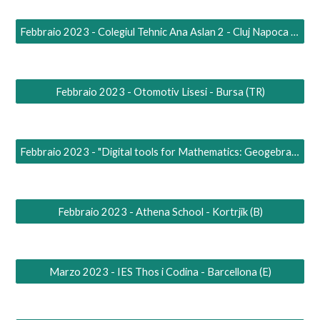
Febbraio 2023 - Colegiul Tehnic Ana Aslan 2 - Cluj Napoca (RO)
Febbraio 2023 - Otomotiv Lisesi - Bursa (TR)
Febbraio 2023 - "Digital tools for Mathematics: Geogebra e LateX" - Spalato (HR)
Febbraio 2023 - Athena School - Kortrjik (B)
Marzo 2023 - IES Thos i Codina - Barcellona (E)